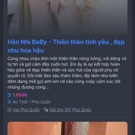
Hân Nhi BaBy - Thiên thần tình yêu , đẹp
như hoa hậu
Cùng nhau chào đón một thiên thần nóng bỏng, với dáng vẻ
tự tin và gợi cảm đầy cuốn hút. Em ấy là sự kết hợp hoàn
hảo giữa vẻ đẹp thiên thần và sức hút của người phụ nữ
quyến rũ. Đôi mắt đen sâu thăm thẳm, lấp lánh như biển
đêm đang mời gọi anh em rơi vào vòng xoáy cảm xúc.Với
những đường cong...
1.500K
An Thới - Phú Quốc
Vip Phú Quốc
Gái Gọi VIP Phú Quốc