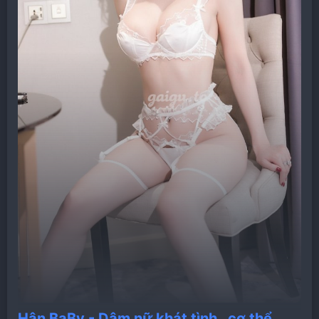
Hân BaBy - Dâm nữ khát tình , cơ thể