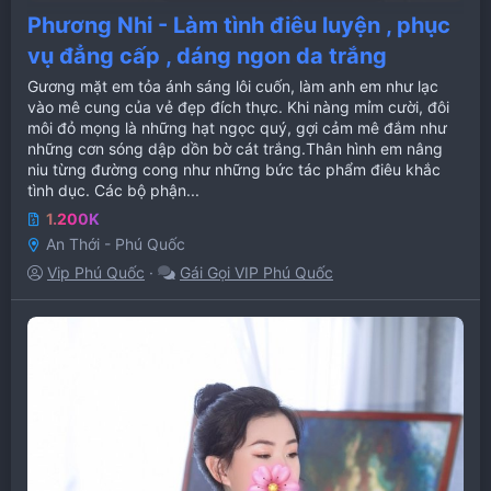
Phương Nhi - Làm tình điêu luyện , phục
vụ đẳng cấp , dáng ngon da trắng
Gương mặt em tỏa ánh sáng lôi cuốn, làm anh em như lạc
vào mê cung của vẻ đẹp đích thực. Khi nàng mỉm cười, đôi
môi đỏ mọng là những hạt ngọc quý, gợi cảm mê đắm như
những cơn sóng dập dồn bờ cát trắng.Thân hình em nâng
niu từng đường cong như những bức tác phẩm điêu khắc
tình dục. Các bộ phận...
1.200K
An Thới - Phú Quốc
Vip Phú Quốc
Gái Gọi VIP Phú Quốc