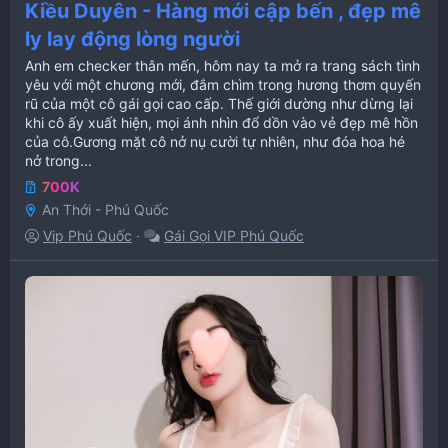
Kiều Duyên - Hàng mới cập bến , đẹp mê
ly lay động lòng người
Anh em checker thân mến, hôm nay ta mở ra trang sách tình
yêu với một chương mới, đắm chìm trong hương thơm quyến
rũ của một cô gái gọi cao cấp. Thế giới dường như dừng lại
khi cô ấy xuất hiện, mọi ánh nhìn đổ dồn vào vẻ đẹp mê hồn
của cô.Gương mặt cô nở nụ cười tự nhiên, như đóa hoa hé
nở trong...
700K
An Thới - Phú Quốc
Vip Phú Quốc
Gái Gọi VIP Phú Quốc