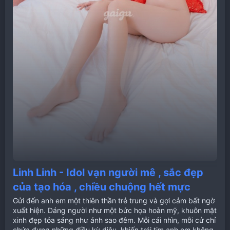
Linh Linh - Idol vạn người mê , sắc đẹp
của tạo hóa , chiều chuộng hết mực
Gửi đến anh em một thiên thần trẻ trung và gợi cảm bất ngờ
xuất hiện. Dáng người như một bức họa hoàn mỹ, khuôn mặt
xinh đẹp tỏa sáng như ánh sao đêm. Mỗi cái nhìn, mỗi cử chỉ
chứa đựng những điều kỳ diệu, khiến trái tim anh em không