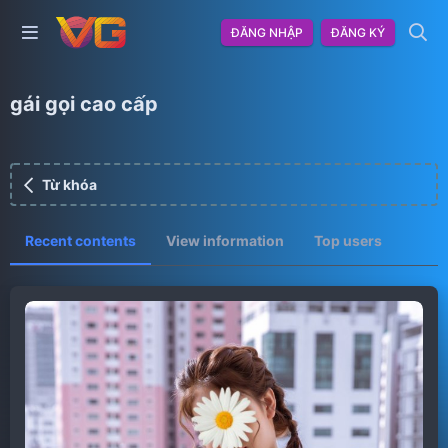
ĐĂNG NHẬP
ĐĂNG KÝ
gái gọi cao cấp
Từ khóa
Recent contents
View information
Top users