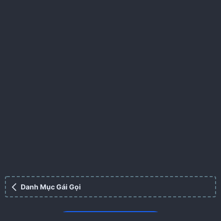
Danh Mục Gái Gọi
VUA GÁI GỌI PHÚ QUỐC