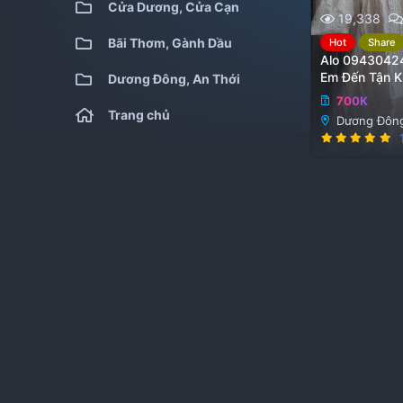
Cửa Dương, Cửa Cạn
19,338
Bãi Thơm, Gành Dầu
Hot
Share
Alo 0943042
Em Đến Tận K
Dương Đông, An Thới
700K
Trang chủ
Dương Đông
5
.
0
0
x
ế
p
h
ạ
n
g