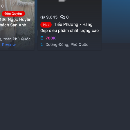
0
Độc Quyền
9,645
0
466 Ngọc Huyền
Tiểu Phương - Hàng
hách Sạn Anh
Hot
đẹp siêu phẩm chất lượng cao
700K
, toàn Phú Quốc
1 Review
Dương Đông, Phú Quốc