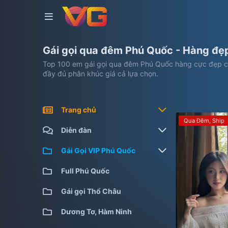
Gái gọi qua đêm Phú Quốc - Hàng đẹ
Top 100 em gái gọi qua đêm Phú Quốc hàng cực đẹp chi
đầy đủ phân khúc giá cả lựa chọn.
Trang chủ
Qua Đêm
Ship
Gái gọi kiểm định
Diễn đàn
Gái gọi cao cấp
Bài viết mới
Gái Gọi VIP Phú Quốc
Gái gọi giá rẻ
Tìm chủ đề
Full Phú Quốc
Full Phú Quốc
Gái gọi qua đêm
Gái gọi Thổ Châu
Gái gọi siêu cấp
Dương Tơ, Hàm Ninh