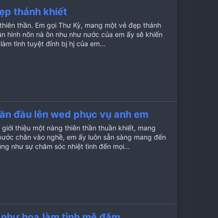
ẹp thánh khiết
thiên thần. Em gọi Thư Kỳ, mang một vẻ đẹp thánh
hân hình nõn nà ôn nhu như nước của em ấy sẽ khiến
àm tình tuyệt đỉnh bj hj của em...
lần đầu lên wed phục vụ anh em
iới thiệu một nàng thiên thần thuần khiết, mang
 bước chân vào nghề, em ấy luôn sẵn sàng mang đến
g như sự chăm sóc nhiệt tình đến mọi...
 như hoa,làm tình mê đắm