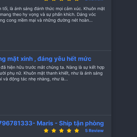
.
0
tối, là ánh sáng đánh thức mọi cảm xúc. Khuôn mặt
0
 mang theo hy vọng và sự phấn khích. Dáng vóc
x
ế
đường cong mềm mại và những đường nét hoàn...
p
h
ạ
n
g
ng mặt xinh , đáng yêu hết mức
 đã hiện hữu trước mắt chúng ta. Nàng là sự kết hợp
ười phụ nữ. Khuôn mặt thanh khiết, như là ánh sáng
 và động tác nhẹ nhàng, như là...
796781333- Maris - Ship tận phòng
5
5 Review
.