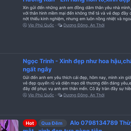
Xin gửi đến những anh em đồng dâm thân yêu nhà mình, h
với thân hình mềm mại đến không thể tả và vẻ đẹp đầy
nớt thiếu kinh nghiệm, nhưng em luôn nồng nhiệt và ngo
Vip Phú Quốc
Dương Đông, An Thới
Ngọc Trinh - Xinh đẹp như hoa hậu,ch
ngất ngây
Gửi đến anh em yêu thích cái đẹp, hôm nay, mình xin giớ
vẻ đẹp quyến rũ và diện mạo dễ thương đến đáng yêu,em
đây để phục vụ anh em thân mến. Cô ấy tràn đầy sự hiề
Vip Phú Quốc
Dương Đông, An Thới
Alo 0798134789 Thùy 
Hot
Qua Đêm