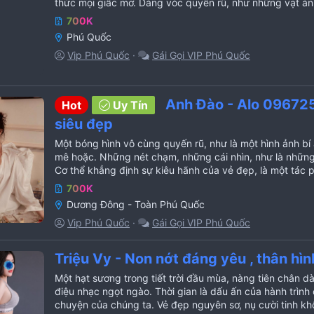
thức mọi giấc mơ. Dáng vóc quyến rũ, như những vạt án
700K
Phú Quốc
Vip Phú Quốc
Gái Gọi VIP Phú Quốc
Anh Đào - Alo 096725
Hot
Uy Tín
siêu đẹp
Một bóng hình vô cùng quyến rũ, như là một hình ảnh bí 
mê hoặc. Những nét chạm, những cái nhìn, như là nhữn
Cơ thể khẳng định sự kiêu hãnh của vẻ đẹp, là một tác 
700K
Dương Đông - Toàn Phú Quốc
Vip Phú Quốc
Gái Gọi VIP Phú Quốc
Triệu Vy - Non nớt đáng yêu , thân hìn
Một hạt sương trong tiết trời đầu mùa, nàng tiên chân d
điệu nhạc ngọt ngào. Thời gian là dấu ấn của hành trình
chuyện của chúng ta. Vẻ đẹp nguyên sơ, nụ cười tinh khôi