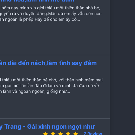
ôm nay mình xin giới thiệu một thiên thần nhỏ bé,
 quyến rũ và duyên dáng.Mặc dù em ấy vẫn còn non
an ngoãn lễ phếp.Hãy để cho em ấy có...
ân dài đến nách,làm tình say đắm
i thiệu một thiên thần bé nhỏ, với thân hình mềm mại,
 gái mới lớn lần đầu đi làm và mình đã đưa cô về
n lành và ngoan ngoãn, giống như...
Trang - Gái xinh ngon ngọt như
5
2 Review