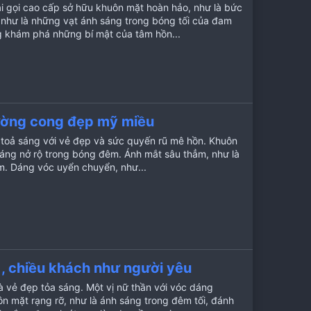
0
 gọi cao cấp sở hữu khuôn mặt hoàn hảo, như là bức
0
 như là những vạt ánh sáng trong bóng tối của đam
x
ế
g khám phá những bí mật của tâm hồn...
p
h
ạ
n
g
đường cong đẹp mỹ miều
, toả sáng với vẻ đẹp và sức quyến rũ mê hồn. Khuôn
sáng nở rộ trong bóng đêm. Ánh mắt sâu thẳm, như là
m. Dáng vóc uyển chuyển, như...
, chiều khách như người yêu
à vẻ đẹp tỏa sáng. Một vị nữ thần với vóc dáng
n mặt rạng rỡ, như là ánh sáng trong đêm tối, đánh