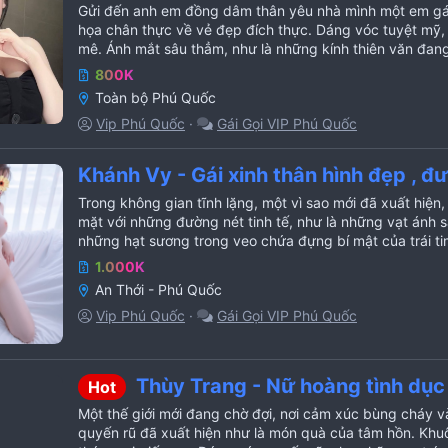
Gửi đến anh em đồng dâm thân yêu nhà mình một em gái
họa chân thực về vẻ đẹp đích thực. Dáng vóc tuyệt mỹ,
mê. Ánh mắt sâu thẳm, như là những kính thiên văn đan
800K
Toàn bộ Phú Quốc
Vip Phú Quốc
Gái Gọi VIP Phú Quốc
Khánh Vy - Gái xinh thân hình đẹp , 
Trong không gian tĩnh lặng, một vì sao mới đã xuất hiện
mặt với những đường nét tinh tế, như là những vạt ánh 
những hạt sương trong veo chứa đựng bí mật của trái ti
1.000K
An Thới - Phú Quốc
Vip Phú Quốc
Gái Gọi VIP Phú Quốc
Thùy Trang - Nữ hoàng tình dục 
Hot
Một thế giới mới đang chờ đợi, nơi cảm xúc bùng cháy v
quyến rũ đã xuất hiện như là món quà của tâm hồn. Khuô