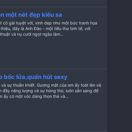
ên một nét đẹp kiêu sa
t cô gái tuyệt vời, xinh đẹp như một bức tranh họa
hiệu, đây là Anh Đào - một tiểu thư tinh tế, với
huật và nụ cười ngọt ngào làm...
p bốc lửa,quấn hút sexy
 và sự thuần khiết. Gương mặt của em ấy toát lên vẻ
àn đầy năng lượng và sự hứng thú, luôn sẵn sàng để
ấy có một vóc dáng thon thả và...