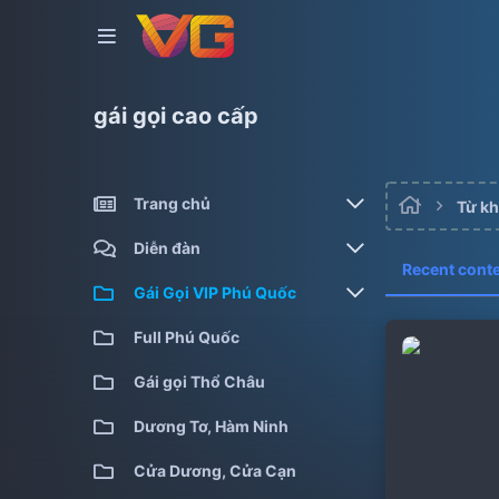
gái gọi cao cấp
Trang chủ
Từ k
Gái gọi kiểm định
Diễn đàn
Recent cont
Gái gọi cao cấp
Bài viết mới
Gái Gọi VIP Phú Quốc
Gái gọi giá rẻ
Tìm chủ đề
Full Phú Quốc
Full Phú Quốc
Gái gọi qua đêm
Gái gọi Thổ Châu
Gái gọi siêu cấp
Dương Tơ, Hàm Ninh
Cửa Dương, Cửa Cạn