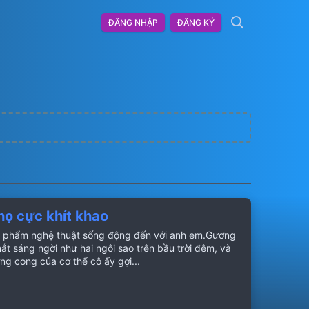
ĐĂNG NHẬP
ĐĂNG KÝ
ọ cực khít khao
ác phẩm nghệ thuật sống động đến với anh em.Gương
t sáng ngời như hai ngôi sao trên bầu trời đêm, và
ng cong của cơ thể cô ấy gợi...