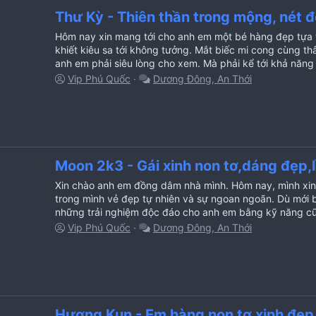
Thư Kỳ - Thiên thần trong mộng, nét đ
Hôm nay xin mang tới cho anh em một bé hàng đẹp tựa 
khiết kiêu sa tới không tưởng. Mắt biếc mi cong cùng t
anh em phải siêu lòng cho xem. Mà phải kể tới khả năng l
Vip Phú Quốc
Dương Đông, An Thới
Moon 2k3 - Gái xinh non tơ,dáng đẹp,
Xin chào anh em đồng dâm nhà mình. Hôm nay, mình xin g
trong mình vẻ đẹp tự nhiên và sự ngoan ngoãn. Dù mới
những trải nghiệm độc đáo cho anh em bằng kỹ năng cũn
Vip Phú Quốc
Dương Đông, An Thới
Hương Kun - Em hàng non tơ,xinh đẹp