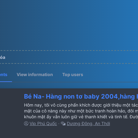
hóa
ents
View information
Top users
Bé Na- Hàng non tơ baby 2004,hàng h
Hôm nay, tôi vô cùng phấn khích được giới thiệu một t
mặt của cô nàng này như một bức tranh hoàn hảo, đôi mắ
khuôn mặt ấy vẫn luôn giữ vẻ thanh khiết và tinh tế. Đườ
Vip Phú Quốc
Dương Đông, An Thới