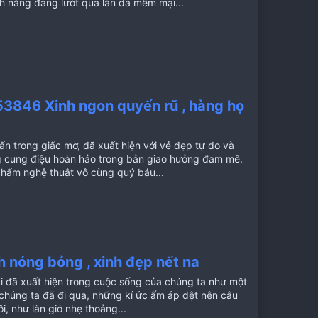
h nắng đang lướt qua làn da mềm mại...
3846 Xinh ngon quyến rũ , hàng họ
ẩn trong giấc mơ, đã xuất hiện với vẻ đẹp tự do và
g cung điệu hoàn hảo trong bản giao hưởng đam mê.
phẩm nghệ thuật vô cùng quý báu...
h nóng bỏng , xinh đẹp nết na
ài đã xuất hiện trong cuộc sống của chúng ta như một
 chúng ta đã đi qua, những kí ức ấm áp dệt nên câu
, như làn gió nhẹ thoảng...