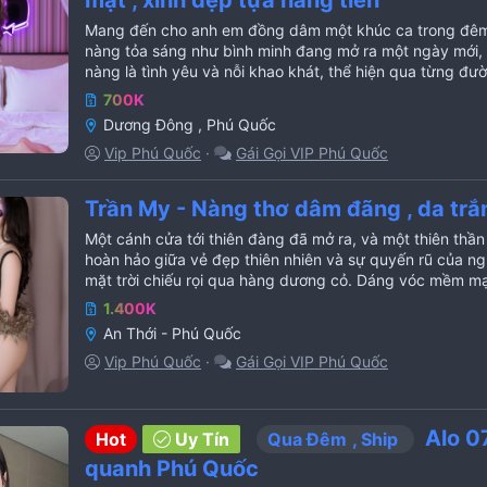
mật , xinh đẹp tựa nàng tiên
Mang đến cho anh em đồng dâm một khúc ca trong đêm 
nàng tỏa sáng như bình minh đang mở ra một ngày mới,
nàng là tình yêu và nỗi khao khát, thể hiện qua từng 
700K
Dương Đông , Phú Quốc
Vip Phú Quốc
Gái Gọi VIP Phú Quốc
Trần My - Nàng thơ dâm đãng , da trắ
Một cánh cửa tới thiên đàng đã mở ra, và một thiên thần
hoàn hảo giữa vẻ đẹp thiên nhiên và sự quyến rũ của ng
mặt trời chiếu rọi qua hàng dương cỏ. Dáng vóc mềm mại
1.400K
An Thới - Phú Quốc
Vip Phú Quốc
Gái Gọi VIP Phú Quốc
Alo 0
Hot
Uy Tín
Qua Đêm
Ship
quanh Phú Quốc