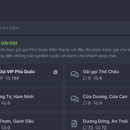
GÁI GỌI
nh mục gái gọi Phú Quốc Kiên Giang với đầy đủ phân khúc giá cho 
g đến những trải nghiệm tuyệt vời dành cho khách làng chơi.
Gọi VIP Phú Quốc
Gái gọi Thổ Châu
31
134
0
0
ng Tơ, Hàm Ninh
Cửa Dương, Cửa Cạn
0
0
0
 Thơm, Gành Dầu
Dương Đông, An Thới
0
72
72