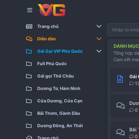
Trang chủ
Gái gọi kiểm định
Diễn đàn
DANH MỤC 
Gái gọi cao cấp
Bài viết mới
Gái Gọi VIP Phú Quốc
Tổng hợp da
Gái gọi giá rẻ
Cam kết man
Tìm chủ đề
Full Phú Quốc
Full Phú Quốc
Gái gọi qua đêm
Gái gọi Thổ Châu
Gái 
Gái gọi siêu cấp
1
Dương Tơ, Hàm Ninh
Cửa Dương, Cửa Cạn
Dươ
0
Bãi Thơm, Gành Dầu
Dương Đông, An Thới
Bãi
0
Trang chủ