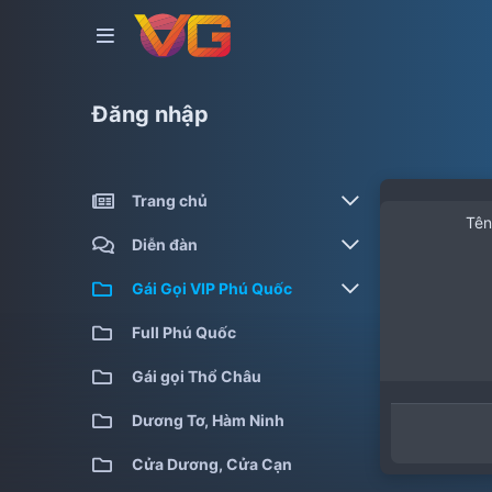
Đăng nhập
Trang chủ
Tên
Gái gọi kiểm định
Diễn đàn
Gái gọi cao cấp
Bài viết mới
Gái Gọi VIP Phú Quốc
Gái gọi giá rẻ
Tìm chủ đề
Full Phú Quốc
Full Phú Quốc
Gái gọi qua đêm
Gái gọi Thổ Châu
Gái gọi siêu cấp
Dương Tơ, Hàm Ninh
Cửa Dương, Cửa Cạn