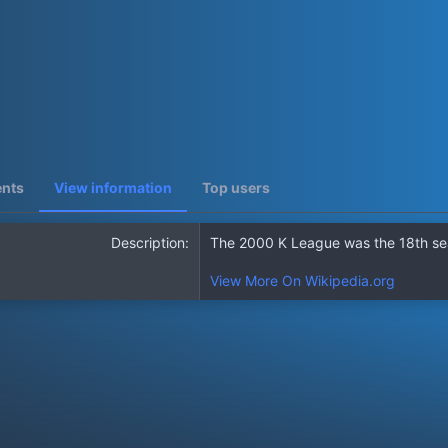
ents
View information
Top users
Description
The 2000 K League was the 18th se
View More On Wikipedia.org