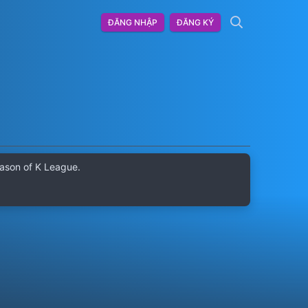
ĐĂNG NHẬP
ĐĂNG KÝ
ason of K League.