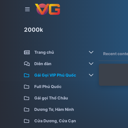
2000k
Trang chủ
Recent cont
Gái gọi kiểm định
Diễn đàn
Gái gọi cao cấp
Bài viết mới
Gái Gọi VIP Phú Quốc
Gái gọi giá rẻ
Tìm chủ đề
Full Phú Quốc
Full Phú Quốc
Gái gọi qua đêm
Gái gọi Thổ Châu
Gái gọi siêu cấp
Dương Tơ, Hàm Ninh
Cửa Dương, Cửa Cạn