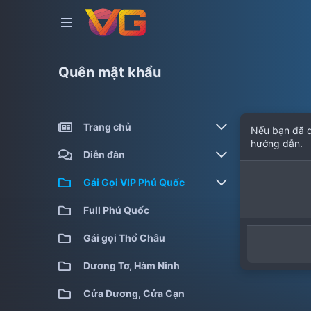
Quên mật khẩu
Trang chủ
Nếu bạn đã q
hướng dẫn.
Gái gọi kiểm định
Diễn đàn
Gái gọi cao cấp
Bài viết mới
Gái Gọi VIP Phú Quốc
Gái gọi giá rẻ
Tìm chủ đề
Full Phú Quốc
Full Phú Quốc
Gái gọi qua đêm
Gái gọi Thổ Châu
Gái gọi siêu cấp
Dương Tơ, Hàm Ninh
Cửa Dương, Cửa Cạn